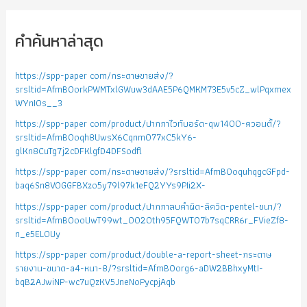
คำค้นหาล่าสุด
https://spp-paper com/กระดาษขายส่ง/?
srsltid=AfmBOorkPWMTxlGWuw3dAAE5P6QMKM73E5v5cZ_wlPqxmex
WYnIOs__3
https://spp-paper com/product/ปากกาไวท์บอร์ด-qw1400-ควอนตั้/?
srsltid=AfmBOoqh8UwsX6Cqnm077xC5kY6-
glKn8CuTg7j2cDFKlgfD4DFSodfl
https://spp-paper com/กระดาษขายส่ง/?srsltid=AfmBOoquhqgcGFpd-
baq6Sn8VOGGFBXzo5y79l97k1eFQ2YYs9PIi2X-
https://spp-paper com/product/ปากกาลบคำผิด-ลิควิด-pentel-ขนา/?
srsltid=AfmBOooUwT99wt_0020th95FQWTO7b7sqCRR6r_FVieZf8-
n_e5EL0Uy
https://spp-paper com/product/double-a-report-sheet-กระดาษ
รายงาน-ขนาด-a4-หนา-8/?srsltid=AfmBOorg6-aDW2BBhxyMtI-
bqB2AJwiNP-wc7uQzKV5JneNoPycpjAqb