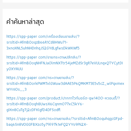
คำค้นหาล่าสุด
https://spp-paper com/เครื่องเขียนขายส่ง/?
srsltid=AfmBOoqzB66R1Cd8HWu71-
3xnoXNL5uhNHDnhqJS2GYdLgfwsDkWKWf5
https://spp-paper com/ขายกระดาษปลีกส่ง/?
srsltid=AfmBOoqNHFNJa0lmNXTtr54jeMZdSr3gR7eVULnqxQTYCytDI
yOXYAUU
https://spp-paper com/กระดาษขายส่ง/?
srsltid=AfmBOorkPWMTxlGWuw3dAAE5P6QMKM73E5v5cZ_wlPqxmex
WYnIOs__3
https://spp-paper com/product/ปากกาไวท์บอร์ด-qw1400-ควอนตั้/?
srsltid=AfmBOoqh8UwsX6Cqnm077xC5kY6-
glKn8CuTg7j2cDFKlgfD4DFSodfl
https://spp-paper com/กระดาษขายส่ง/?srsltid=AfmBOoquhqgcGFpd-
baq6Sn8VOGGFBXzo5y79l97k1eFQ2YYs9PIi2X-