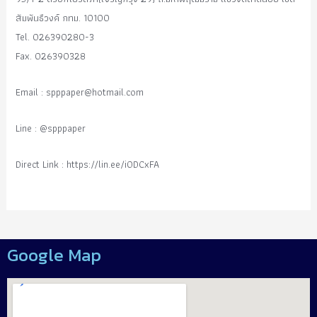
สัมพันธืวงค์ กทม. 10100
Tel. 026390280-3
Fax. 026390328
Email :
spppaper@hotmail.com
Line : @spppaper
Direct Link : https://lin.ee/i0DCxFA
Google Map