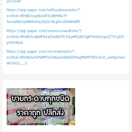
QSCIo4P
https://spp-paper com/เครื่องเขียนขายส่ง/?
srsltid=AfmBOoqzB66R1Cd8HWu71-
3xnoXNL5uhNHDnhqJS2GYdLgfwsDkWKWf5
https://spp-paper com/ขายกระดาษปลีกส่ง/?
srsltid=AfmBOoqNHFNJa0lmNXTtr54jeMZdSr3gR7eVULnqxQTYCytDI
yOXYAUU
https://spp-paper com/กระดาษขายส่ง/?
srsltid=AfmBOorkPWMTxlGWuw3dAAE5P6QMKM73E5v5cZ_wlPqxmex
WYnIOs__3