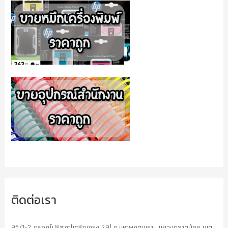
ติดต่อเรา
95/1-2 ตรอกโปริสภา(เจริญกรุง 29) ถ.มหาพฤฒมราม แขวงตลาดน้อย เขต