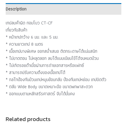
Description
เทปลบคำผิด ทอมโบว CT-CF
เกี่ยวกับสินค้า
* หน้าเทปกว้าง 6 มม. และ 5 มม.
* ความยาวเทป 8 เมตร
* เนื้อเทปบางพิเศษ ออกสม่ำเสมอ ติดกระดาษได้แน่นสนิท
* ไม่ขาดตอน ไม่หลุดลอก ลบได้แนบเนียนใช้ได้จนหมดม้วน
* ไม่เกิดรอยดำเมื่อผ่านการถ่ายเอกสารหรือแฟกซ์
* สามารถปรับความตึงของเนื้อเทปได้
* กลไกป้องกันม้วนเทปหมุนย้อนกลับ ป้องกันเทปหย่อน เทปบิดตัว
* ตลับ Wide Body ขนาดเหมาะมือ ขนาดพกพาสะดวก
* ออกแบบตามหลักสรีรศาสตร์ จับได้มั่นคง
Related products