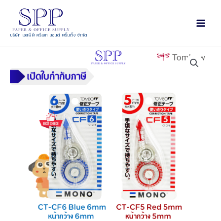
บริษัท เอสพีพี ครีเอท แอนด์ พริ้นติ้ง จำกัด