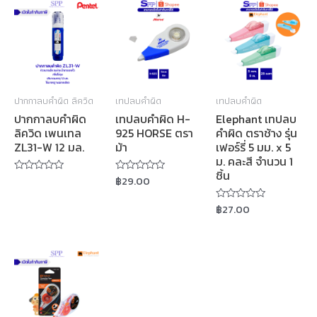
ปากกาลบคำผิด ลิควิด
เทปลบคำผิด
เทปลบคำผิด
ปากกาลบคำผิด
เทปลบคำผิด H-
Elephant เทปลบ
ลิควิด เพนเทล
925 HORSE ตรา
คำผิด ตราช้าง รุ่น
ZL31-W 12 มล.
ม้า
เฟอร์รี่ 5 มม. x 5
ม. คละสี จำนวน 1
ชิ้น
฿
29.00
Rated
Rated
0
0
out
out
฿
27.00
of
of
Rated
5
5
0
out
of
5