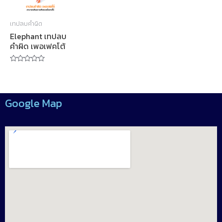
เทปลบคำผิด
Elephant เทปลบ
คำผิด เพอเฟคโต้
Rated
0
out
of
5
Google Map