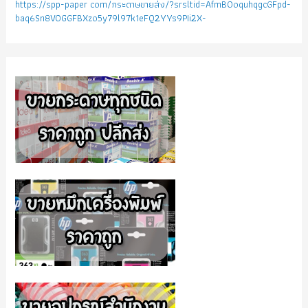
https://spp-paper com/กระดาษขายส่ง/?srsltid=AfmBOoquhqgcGFpd-
baq6Sn8VOGGFBXzo5y79l97k1eFQ2YYs9PIi2X-