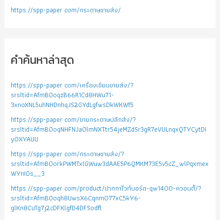
https://spp-paper com/กระดาษขายส่ง/
คำค้นหาล่าสุด
https://spp-paper com/เครื่องเขียนขายส่ง/?
srsltid=AfmBOoqzB66R1Cd8HWu71-
3xnoXNL5uhNHDnhqJS2GYdLgfwsDkWKWf5
https://spp-paper com/ขายกระดาษปลีกส่ง/?
srsltid=AfmBOoqNHFNJa0lmNXTtr54jeMZdSr3gR7eVULnqxQTYCytDI
yOXYAUU
https://spp-paper com/กระดาษขายส่ง/?
srsltid=AfmBOorkPWMTxlGWuw3dAAE5P6QMKM73E5v5cZ_wlPqxmex
WYnIOs__3
https://spp-paper com/product/ปากกาไวท์บอร์ด-qw1400-ควอนตั้/?
srsltid=AfmBOoqh8UwsX6Cqnm077xC5kY6-
glKn8CuTg7j2cDFKlgfD4DFSodfl