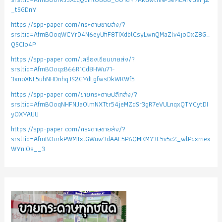
_tSGDnY
https://spp-paper com/กระดาษขายส่ง/?
srsltid=AfmBOoqWCYrD4N6eyUfiF8TIXdblCsyLwnQMaZlv4jo0xZ8G_
QSCIo4P
https://spp-paper com/เครื่องเขียนขายส่ง/?
srsltid=AfmBOoqzB66R1Cd8HWu71-
3xnoXNL5uhNHDnhqJS2GYdLgfwsDkWKWf5
https://spp-paper com/ขายกระดาษปลีกส่ง/?
srsltid=AfmBOoqNHFNJa0lmNXTtr54jeMZdSr3gR7eVULnqxQTYCytDI
yOXYAUU
https://spp-paper com/กระดาษขายส่ง/?
srsltid=AfmBOorkPWMTxlGWuw3dAAE5P6QMKM73E5v5cZ_wlPqxmex
WYnIOs__3