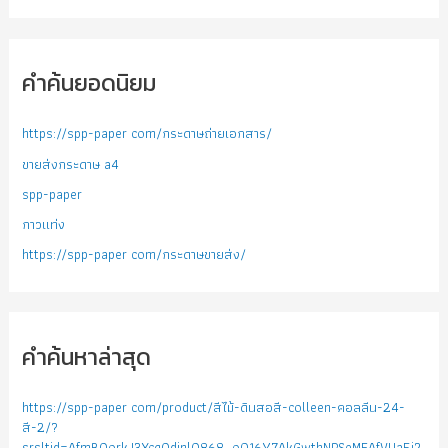
คำค้นยอดนิยม
https://spp-paper com/กระดาษถ่ายเอกสาร/
ขายส่งกระดาษ a4
spp-paper
กาวแท่ง
https://spp-paper com/กระดาษขายส่ง/
คำค้นหาล่าสุด
https://spp-paper com/product/สีไม้-ดินสอสี-colleen-คอลลีน-24-
สี-2/?
srsltid=AfmBOorkJ3XcqQdinlO868_o016Y7AkGwthNPSeMEAfVUaFj2