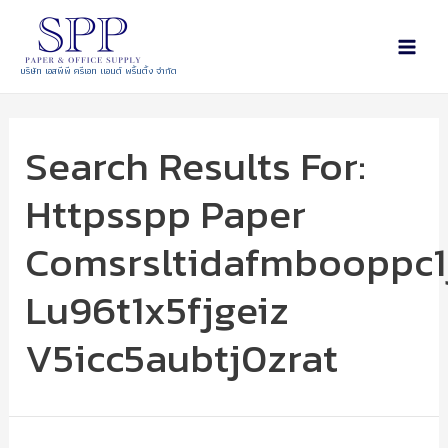
บริษัท เอสพีพี ครีเอท แอนด์ พริ้นติ้ง จำกัด
Search Results For:
Httpsspp Paper
Comsrsltidafmbooppc1
Lu96t1x5fjgeiz
V5icc5aubtj0zrat