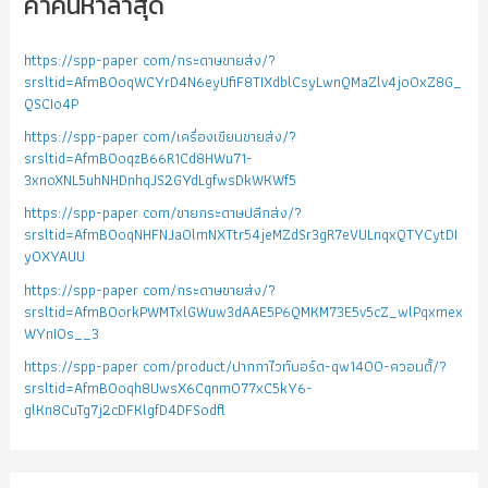
คำค้นหาล่าสุด
https://spp-paper com/กระดาษขายส่ง/?
srsltid=AfmBOoqWCYrD4N6eyUfiF8TIXdblCsyLwnQMaZlv4jo0xZ8G_
QSCIo4P
https://spp-paper com/เครื่องเขียนขายส่ง/?
srsltid=AfmBOoqzB66R1Cd8HWu71-
3xnoXNL5uhNHDnhqJS2GYdLgfwsDkWKWf5
https://spp-paper com/ขายกระดาษปลีกส่ง/?
srsltid=AfmBOoqNHFNJa0lmNXTtr54jeMZdSr3gR7eVULnqxQTYCytDI
yOXYAUU
https://spp-paper com/กระดาษขายส่ง/?
srsltid=AfmBOorkPWMTxlGWuw3dAAE5P6QMKM73E5v5cZ_wlPqxmex
WYnIOs__3
https://spp-paper com/product/ปากกาไวท์บอร์ด-qw1400-ควอนตั้/?
srsltid=AfmBOoqh8UwsX6Cqnm077xC5kY6-
glKn8CuTg7j2cDFKlgfD4DFSodfl