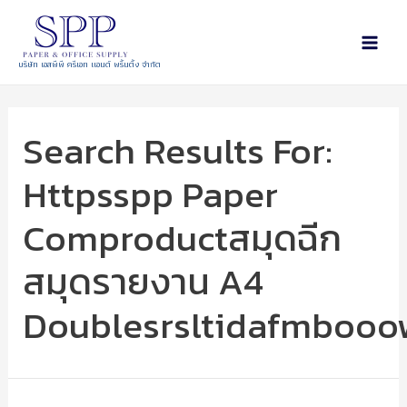
บริษัท เอสพีพี ครีเอท แอนด์ พริ้นติ้ง จำกัด
Search Results For:
Httpsspp Paper
Comproductสมุดฉีก
สมุดรายงาน A4
Doublesrsltidafmbooo