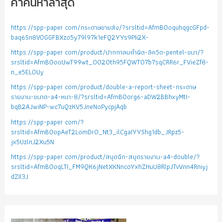
คำค้นหาล่าสุด
https://spp-paper com/กระดาษขายส่ง/?srsltid=AfmBOoquhqgcGFpd-
baq6Sn8VOGGFBXzo5y79l97k1eFQ2YYs9PIi2X-
https://spp-paper com/product/ปากกาลบคำผิด-ลิควิด-pentel-ขนา/?
srsltid=AfmBOooUwT99wt_0020th95FQWTO7b7sqCRR6r_FVieZf8-
n_e5EL0Uy
https://spp-paper com/product/double-a-report-sheet-กระดาษ
รายงาน-ขนาด-a4-หนา-8/?srsltid=AfmBOorg6-aDW2BBhxyMtI-
bqB2AJwiNP-wc7uQzKV5JneNoPycpjAqb
https://spp-paper com/?
srsltid=AfmBOopAeT2LomDr0_Nt3_ilCgaIYYShg1db_JRpz5-
jx5UzlnJ2Xu5N
https://spp-paper com/product/สมุดฉีก-สมุดรายงาน-a4-double/?
srsltid=AfmBOoqLTI_FM9QK6jNetXKNncoYxhZHuU8RlpJTvVnn4Rniyj
dZIl3J