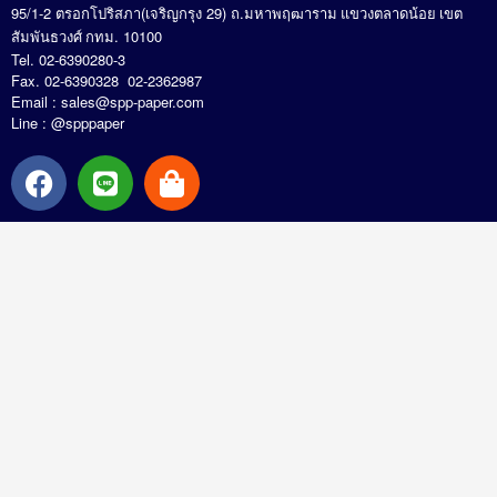
95/1-2
(
29)
.
ตรอกโปริสภา
เจริญกรุง
ถ
มหาพฤฒาราม แขวงตลาดน้อย เขต
. 10100
สัมพันธวงศ์ กทม
Tel. 02-6390280-3
Fax. 02-6390328 02-2362987
Email :
sales@spp-paper.com
Line : @spppaper