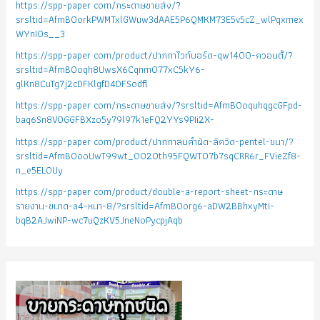
https://spp-paper com/กระดาษขายส่ง/?
srsltid=AfmBOorkPWMTxlGWuw3dAAE5P6QMKM73E5v5cZ_wlPqxmex
WYnIOs__3
https://spp-paper com/product/ปากกาไวท์บอร์ด-qw1400-ควอนตั้/?
srsltid=AfmBOoqh8UwsX6Cqnm077xC5kY6-
glKn8CuTg7j2cDFKlgfD4DFSodfl
https://spp-paper com/กระดาษขายส่ง/?srsltid=AfmBOoquhqgcGFpd-
baq6Sn8VOGGFBXzo5y79l97k1eFQ2YYs9PIi2X-
https://spp-paper com/product/ปากกาลบคำผิด-ลิควิด-pentel-ขนา/?
srsltid=AfmBOooUwT99wt_0020th95FQWTO7b7sqCRR6r_FVieZf8-
n_e5EL0Uy
https://spp-paper com/product/double-a-report-sheet-กระดาษ
รายงาน-ขนาด-a4-หนา-8/?srsltid=AfmBOorg6-aDW2BBhxyMtI-
bqB2AJwiNP-wc7uQzKV5JneNoPycpjAqb