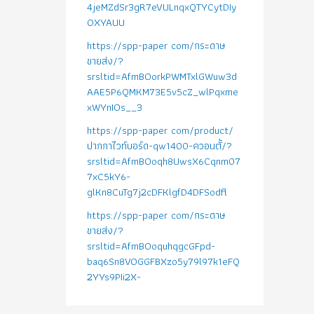
4jeMZdSr3gR7eVULnqxQTYCytDIy
OXYAUU
https://spp-paper com/กระดาษ
ขายส่ง/?
srsltid=AfmBOorkPWMTxlGWuw3d
AAE5P6QMKM73E5v5cZ_wlPqxme
xWYnIOs__3
https://spp-paper com/product/
ปากกาไวท์บอร์ด-qw1400-ควอนตั้/?
srsltid=AfmBOoqh8UwsX6Cqnm07
7xC5kY6-
glKn8CuTg7j2cDFKlgfD4DFSodfl
https://spp-paper com/กระดาษ
ขายส่ง/?
srsltid=AfmBOoquhqgcGFpd-
baq6Sn8VOGGFBXzo5y79l97k1eFQ
2YYs9PIi2X-