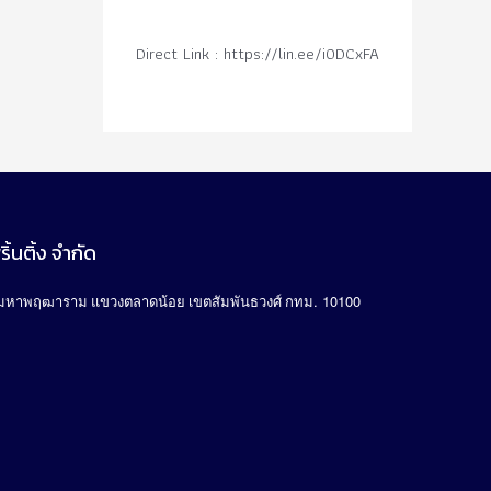
Direct Link : https://lin.ee/i0DCxFA
ิ้นติ้ง จำกัด
. 10100
มหาพฤฒาราม แขวงตลาดน้อย เขตสัมพันธวงศ์ กทม