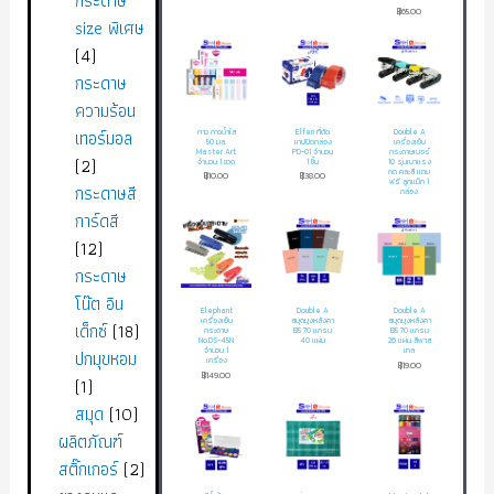
กระดาษ
฿
65.00
size พิเศษ
4
กระดาษ
ความร้อน
เทอร์มอล
กาว กาวน้ำใส
Elfen ที่ตัด
Double A
50 มล.
เทปปิดกล่อง
เครื่องเย็บ
Master Art
PD-01 จำนวน
กระดาษเบอร์
2
จำนวน 1 ขวด
1 ชิ้น
10 รุ่นเบาแรง
กด คละสี แถม
฿
10.00
฿
38.00
ฟรี ลูกแม็ก 1
กระดาษสี
กล่อง
การ์ดสี
12
กระดาษ
โน๊ต อิน
Elephant
Double A
Double A
เครื่องเย็บ
สมุดมุงหลังคา
สมุดมุงหลังคา
เด็กซ์
18
กระดาษ
B5 70 แกรม
B5 70 แกรม
No.DS-45N
40 แผ่น
26 แผ่น สีพาส
จำนวน 1
เทล
ปกมุขหอม
เครื่อง
฿
19.00
฿
149.00
1
สมุด
10
ผลิตภัณฑ์
สติ๊กเกอร์
2