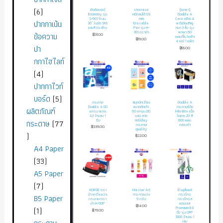
6
มีดคัตเตอร์
ปากกาเจล
[พกพา]
Economy รุ่น
หมึกลบได้ 0.5
Double A
S-901 9 มม.
mm
Care เพียว &
ปากกาเน้น
30° ใบมีด SK5
Erasable
พรีเมียมทิชชู
คละสี ตราช้าง
Pen รุ่น H-
หนา 3 ชั้น รุ่น
381 ตราม้า
พกพา 60
ข้อความ
฿
31.00
แผ่น/ชิ้น (แพ็ก
฿
19.00
4 ห่อ) 1 แพ็ก
ปา
฿
55.00
กกาไฮไลท์
4
ปากกาไวท์
บอร์ด
5
กระดาษ
สมุดนักเรียน
Double A
Double A 80
ขนาดตัดเก้า
กระดาษโน้ต
ผลิตภัณฑ์
แกรม ขนาด
60 แกรม 80
Mini Box เนื้อ
A3 จำนวน 1
แผ่น ลาย
ในคละ 20 สี
กระดาษ
77
รีม
Holiday
600 แผ่น
กระดาษ
กล่องดำ
฿
339.00
quality
฿
22.00
A4 Paper
33
A5 Paper
7
HORSE ตรา
Master Art
Elephant
ม้า เครื่องเจาะ
กาว กาวแท่ง
กรรไกร
B5 Paper
กระดาษ ตรา
9 กรัม
กรรไกรส
ม้า H-90P
แตนเลส
฿
14.00
1
Premium II 8
฿
79.00
นิ้ว รุ่น OFP
1380 จำนวน 1
เล่ม