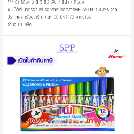
*** มีให้เลือก 3 สี มี สีน้ำเงิน / สีดำ / สีแดง
##ได้รับมาตรฐานรับรองการปลอดสารพิษ ASTM D 4236 จาก
ประเทศสหรัฐอเมริกา และ CE EN71/3 จากยุโรป
จำนวน 1 แพ็ค