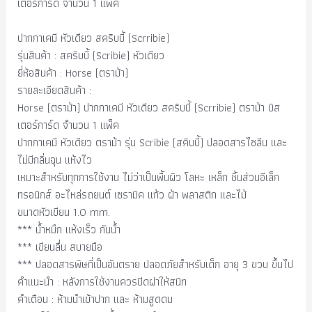
เตอร์การ์ด จำนวน 1 แพ็ค
ปากกาเคมี หัวเดียว สคริบบี้ (Scrribie)
รุ่นสินค้า : สคริบบี้ (Scribie) หัวเดียว
ยี่ห้อสินค้า : Horse (ตราม้า)
รายละเอียดสินค้า :
Horse (ตราม้า) ปากกาเคมี หัวเดียว สคริบบี้ (Scrribie) ตราม้า บิส
เตอร์การ์ด จำนวน 1 แพ็ค
ปากกาเคมี หัวเดียว ตราม้า รุ่น Scribie (สคิบบี้) ปลอดสารไซลีน และ
ไม่มีกลิ่นฉุน แห้งไว
เหมาะสำหรับทุกการใช้งาน ไม่ว่าเป็นพื้นผิว โลหะ เหล็ก ชิ้นส่วนอีเล็ก
ทรอนิกส์ อะไหล่รถยนต์ เซรามิค แก้ว ผ้า พลาสติก และไม้
ขนาดหัวเขียน 1.0 mm.
*** น้ำหมึก แห้งเร็ว กันน้ำ
*** เขียนลื่น สบายมือ
*** ปลอดสารพิษที่เป็นอันตราย ปลอดภัยสำหรับเด็ก อายุ 3 ขวบ ขึ้นไป
คำแนะนำ : หลังการใช้งานควรปิดฝาให้สนิท
คำเตือน : ห้ามนำเข้าปาก และ ห้ามสูดดม