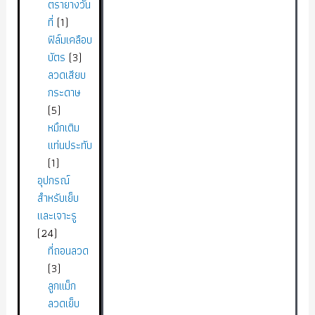
ตรายางวัน
ที่
1
ฟิล์มเคลือบ
บัตร
3
ลวดเสียบ
กระดาษ
5
หมึกเติม
แท่นประทับ
1
อุปกรณ์
สำหรับเย็บ
และเจาะรู
24
ที่ถอนลวด
3
ลูกแม็ก
ลวดเย็บ