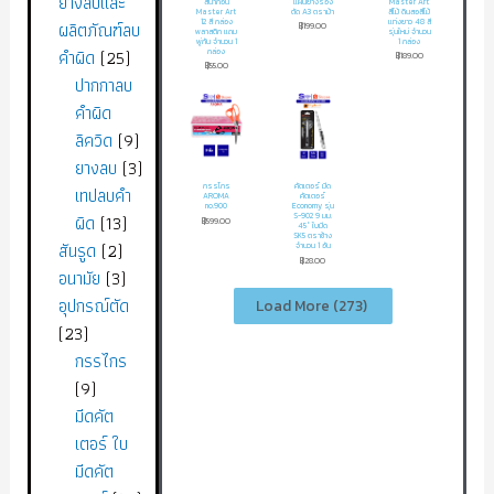
ยางลบและ
สีน้ำก้อน
แผ่นยางรอง
Master Art
Master Art
ตัด A3 ตราม้า
สีไม้ ดินสอสีไม้
12 สี กล่อง
แท่งยาว 48 สี
ผลิตภัณฑ์ลบ
฿
199.00
พลาสติก แถม
รุ่นใหม่ จำนวน
พู่กัน จำนวน 1
1 กล่อง
คำผิด
25
กล่อง
฿
189.00
฿
55.00
ปากกาลบ
คำผิด
ลิควิด
9
ยางลบ
3
กรรไกร
คัตเตอร์ มีด
เทปลบคำ
AROMA
คัตเตอร์
no.900
Economy รุ่น
ผิด
13
S-902 9 มม.
฿
599.00
45° ใบมีด
SK5 ตราช้าง
สันรูด
2
จำนวน 1 อัน
฿
28.00
อนามัย
3
อุปกรณ์ตัด
Load More
(273)
23
กรรไกร
9
มีดคัต
เตอร์ ใบ
มีดคัต