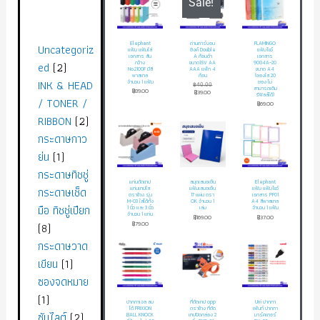
Sale!
Elephant
ถ่านคาร์บอน
FLAMINGO
Uncategoriz
แฟ้ม แฟ้มใส่
ซิงค์ Double
แฟ้มโชว์
เอกสาร สัน
A ก้อนดำ
เอกสาร
ed
2
กว้าง
ขนาด1.5V AA
9084A-20
No.2100F มีสี
AAA แพ็ก 4
ขนาด A4
พาสเทล
ก้อน
(ซองใส 20
INK & HEAD
จำนวน 1 แฟ้ม
ซอง ไม่
฿
40.00
สามารถเติม
฿
89.00
฿
39.00
รีฟิลล์ได้)
/ TONER /
฿
69.00
RIBBON
2
กระดาษกาว
ย่น
1
กระดาษทิชชู่
แท่นตัดเทป
สมุดเสนอเซ็น
Elephant
กระดาษเช็ด
แท่นเทปใส
แฟ้มเสนอเซ็น
แฟ้ม แฟ้มโชว์
ตราช้าง รุ่น
17 แผ่น ตรา
เอกสาร PF01
M-03 ใส่ได้ทั้ง
OK จำนวน 1
A4 สีพาสเทล
มือ ทิชชู่เปียก
1 นิ้ว และ 3 นิ้ว
เล่ม
จำนวน 1 แฟ้ม
จำนวน 1 แท่น
฿
169.00
฿
37.00
8
฿
79.00
กระดาษวาด
เขียน
1
ซองจดหมาย
1
ปากกาเจล ลบ
ที่ตัดเทป opp
Uni ปากกา
ได้ FRIXION
ตราช้าง ที่ตัด
เพ้นท์ ปากกา
ซันไลต์
2
BALL KNOCK
เทปปิดกล่อง 2
มาร์คเกอร์