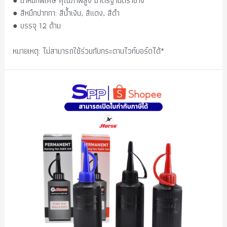
● น้ำหมึกพิเศษ คุณภาพสูง มาตรฐานตราช้าง
● สีหมึกปากกา: สีน้ำเงิน, สีแดง, สีดำ
● บรรจุ 12 ด้าม
หมายเหตุ: ไม่สามารถใช้ร่วมกับกระดานไวท์บอร์ดได้*