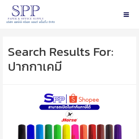
บริษัท เอสพีพี ครีเอท แอนด์ พริ้นติ้ง จำกัด
Search Results For:
ปากกาเคมี