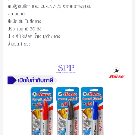
สหรัฐอเมริกา และ CE-EN71/3 จากสหภาพยุโรป
คุณสมบัติ
สีหมึกเข้ม ไม่ซีดจาง
ปริมาณสุทธิ 30 ซีซี
มี 3 สี ให้เลือก น้ำเงิน/ดำ/แดง
จำนวน 1 ขวด