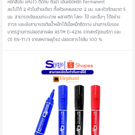
หมึกสีเข้ม แห้งไว ติดทน กันน้ำ เป็นชนิดหมึก Permanent
ลบไม่ได้ 2 หัวในด้ามเดียว ทั้งหัวแหลมขนาด 2 มม. และหัวตัดขนาด 5
มม. สามารถเขียนบนกระดาษ พลาสติก โลหะ ไม้ และอื่นๆ ได้อย่าง
ถาวร และยังสามารถเติมน้ำหมึกได้เมื่อหมึกซีดจาง ผ่านการรับรอง
มาตรฐานการปลอดสารพิษ ASTM D-4236 จากสหรัฐอเมริกา และ
CE EN-71/3 จากสหภาพยุโรป ปลอดสารไซลีน 100 %