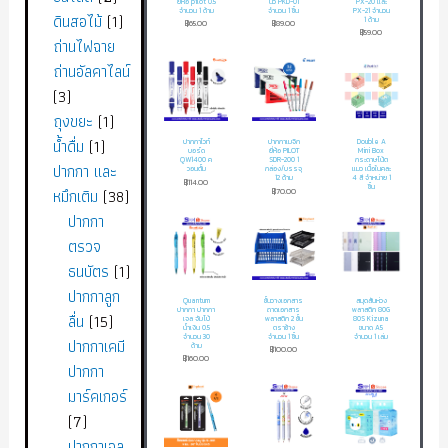
ยี่ห้อ pilot 0.5
นิ้ว PKD-01
PX-20 และ
จำนวน 1 ด้าม
จำนวน 1 ชิ้น
PX-21 จำนวน
ดินสอไม้
1
1 ด้าม
฿
65.00
฿
89.00
฿
59.00
ถ่านไฟฉาย
ถ่านอัลคาไลน์
3
ถุงขยะ
1
น้ำดื่ม
1
ปากกาไวท์
ปากกาเมจิก
Double A
บอร์ด
ยี่ห้อ PILOT
Mini Box
QW1400 ค
SDR-200 1
กระดาษโน้ต
ปากกา และ
วอนตั้ม
กล่อง/บรรจุ
แมว เนื้อในคละ
12 ด้าม
4 สี จำหน่าย 1
฿
114.00
ชิ้น
หมึกเติม
38
฿
70.00
ปากกา
ตรวจ
ธนบัตร
1
ปากกาลูก
Quantum
ชั้นวางเอกสาร
สมุดสันห่วง
ปากกา ปากกา
ถาดเอกสาร
พลาสติก 80G
ลื่น
15
เจล จัมโบ้
พลาสติก 2 ชั้น
80S Kizuna
น้ำเงิน 0.5
ตราช้าง
ขนาด A5
จำนวน 30
จำนวน 1 ชิ้น
จำนวน 1 เล่ม
ปากกาเคมี
ด้าม
฿
100.00
฿
160.00
ปากกา
มาร์คเกอร์
7
ปากกาเจล